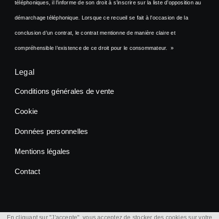
téléphoniques, il l’informe de son droit à s’inscrire sur la liste d’opposition au
démarchage téléphonique. Lorsque ce recueil se fait à l’occasion de la
conclusion d’un contrat, le contrat mentionne de manière claire et
compréhensible l’existence de ce droit pour le consommateur. »
Legal
Conditions générales de vente
Cookie
Données personnelles
Mentions légales
Contact
© 2012 - 2026 |
Atletisport.com
| All Rights Reserved
En cliquant sur "J'accepte", vous acceptez de stocker des cookies sur votre