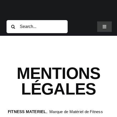
Passer
au
contenu
Rechercher:
Toggle
Navigat
Atletisport
Nos produits
MENTIONS
Musculation
LÉGALES
Fit studio-A
FITNESS MATERIEL
, Marque de Matériel de Fitness
Cardio