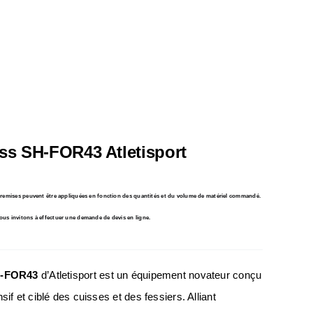
ess SH-FOR43 Atletisport
s remises peuvent être appliquées en fonction des quantités et du volume de matériel commandé.
ous invitons à effectuer une demande de devis en ligne.
SH-FOR43
d’Atletisport est un équipement novateur conçu
if et ciblé des cuisses et des fessiers. Alliant