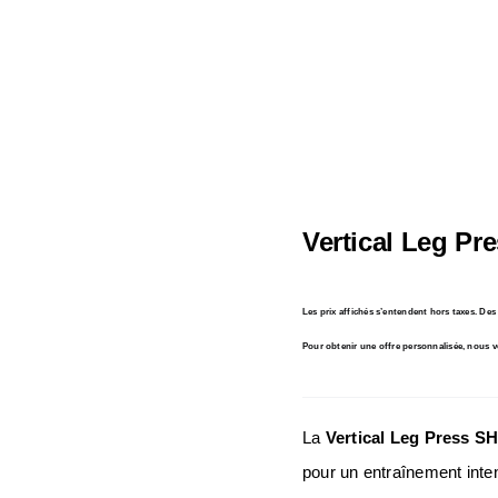
Vertical Leg Pr
En stock
Les prix affichés s’entendent hors taxes. De
Pour obtenir une offre personnalisée, nous v
La
Vertical Leg Press 
pour un entraînement intens