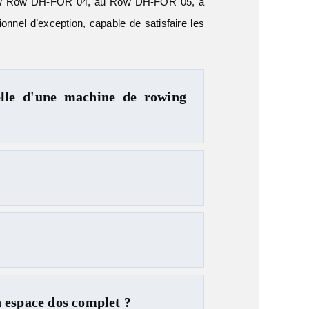
 Low Row DH-FOR 04, au Row DH-FOR 05, à
nel d’exception, capable de satisfaire les
elle d'une machine de rowing
espace dos complet ?