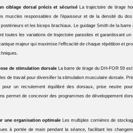
n ciblage dorsal précis et sécurisé
La trajectoire de tirage 
es muscles responsables de l’épaisseur et de la densité du dos 
s postérieurs et les biceps brachiaux. Le guidage Smith de la bar
ant toutes les variations de trajectoire parasites et garantissant
anique majeur qui maximise l’efficacité de chaque répétition et prot
chniques.
sse de stimulation dorsale
La barre de tirage du DH-FOR 59 est
les de travail pour diversifier la stimulation musculaire dorsale. Pri
pour un recrutement équilibré des dorsaux, prise neutre pour
ions permet de concevoir des programmes de développement dorsa
r une organisation optimale
Les multiples cornières de stocka
es à portée de main pendant la séance, facilitant les changeme