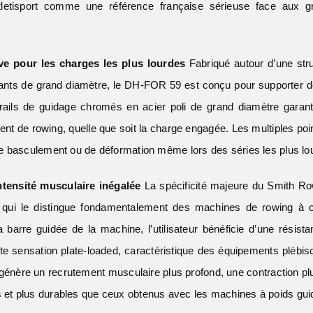
tletisport comme une référence française sérieuse face aux g
e pour les charges les plus lourdes
Fabriqué autour d’une str
ants de grand diamètre, le DH-FOR 59 est conçu pour supporter des
 rails de guidage chromés en acier poli de grand diamètre garant
nt de rowing, quelle que soit la charge engagée. Les multiples poin
e de basculement ou de déformation même lors des séries les plus lo
ntensité musculaire inégalée
La spécificité majeure du Smith 
 qui le distingue fondamentalement des machines de rowing à 
barre guidée de la machine, l’utilisateur bénéficie d’une résista
te sensation plate-loaded, caractéristique des équipements plébisc
 génère un recrutement musculaire plus profond, une contraction pl
s et plus durables que ceux obtenus avec les machines à poids gui