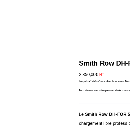
Smith Row DH-F
2 890,00
€
HT
Les prix affichés s’entendent hors taxes. De
Pour obtenir une offre personnalisée, nous v
Le
Smith Row DH-FOR 59
chargement libre profess