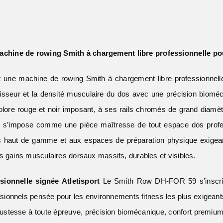
chine de rowing Smith à chargement libre professionnelle pou
 une machine de rowing Smith à chargement libre professionnel
sseur et la densité musculaire du dos avec une précision biomécan
lore rouge et noir imposant, à ses rails chromés de grand diamèt
le s’impose comme une pièce maîtresse de tout espace dos profes
ss haut de gamme et aux espaces de préparation physique exigea
s gains musculaires dorsaux massifs, durables et visibles.
ionnelle signée Atletisport
Le Smith Row DH-FOR 59 s’inscri
fessionnels pensée pour les environnements fitness les plus exige
obustesse à toute épreuve, précision biomécanique, confort premiu