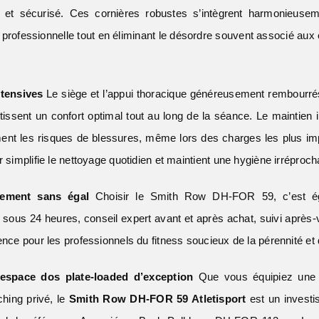
 et sécurisé. Ces cornières robustes s’intègrent harmonieuse
t professionnelle tout en éliminant le désordre souvent associé au
tensives
Le siège et l’appui thoracique généreusement rembourré
rantissent un confort optimal tout au long de la séance. Le maintien
ement les risques de blessures, même lors des charges les plus im
uir simplifie le nettoyage quotidien et maintient une hygiène irréproch
nement sans égal
Choisir le Smith Row DH-FOR 59, c’est ég
e sous 24 heures, conseil expert avant et après achat, suivi après
férence pour les professionnels du fitness soucieux de la pérennité et
espace dos plate-loaded d’exception
Que vous équipiez une s
hing privé, le
Smith Row DH-FOR 59 Atletisport
est un investi