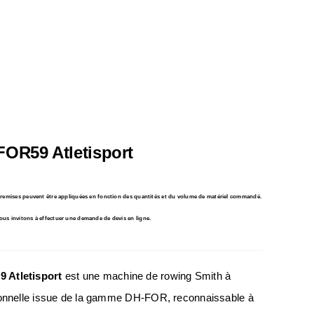
OR59 Atletisport
s remises peuvent être appliquées en fonction des quantités et du volume de matériel commandé.
ous invitons à effectuer une demande de devis en ligne.
 Atletisport
est une machine de rowing Smith à
ionnelle issue de la gamme DH-FOR, reconnaissable à