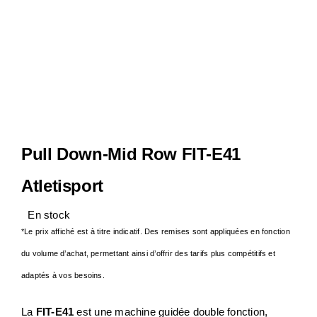
Notre Entreprise
Actualités
Contact
Pull Down-Mid Row FIT-E41
S.A.V
Atletisport
En stock
*Le prix affiché est à titre indicatif. Des remises sont appliquées en fonction
du volume d’achat, permettant ainsi d’offrir des tarifs plus compétitifs et
adaptés à vos besoins.
La
FIT-E41
est une machine guidée double fonction,