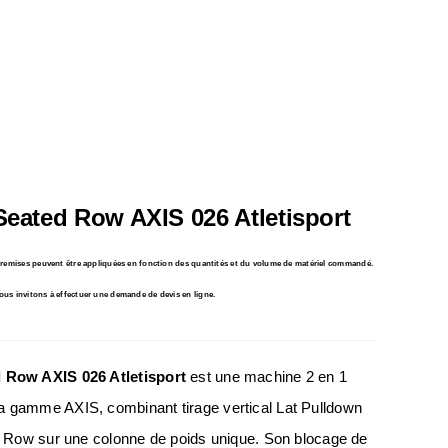
Seated Row AXIS 026 Atletisport
s remises peuvent être appliquées en fonction des quantités et du volume de matériel commandé.
ous invitons à effectuer une demande de devis en ligne.
d Row AXIS 026 Atletisport
est une machine 2 en 1
a gamme AXIS, combinant tirage vertical Lat Pulldown
ed Row sur une colonne de poids unique. Son blocage de