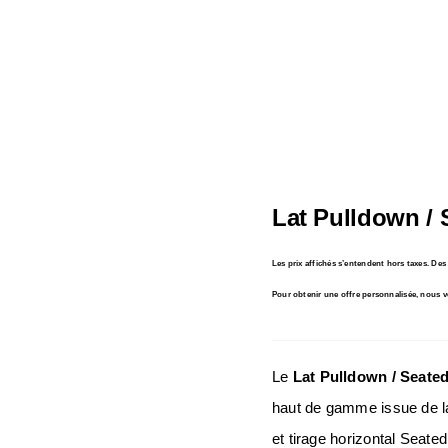
Lat Pulldown / 
Les prix affichés s’entendent hors taxes. De
Pour obtenir une offre personnalisée, nous v
Le
Lat Pulldown / Seate
haut de gamme issue de l
et tirage horizontal Seat