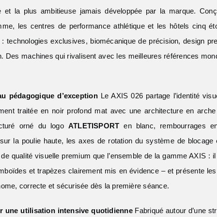
ie et la plus ambitieuse jamais développée par la marque. Con
me, les centres de performance athlétique et les hôtels cinq é
on : technologies exclusives, biomécanique de précision, design 
. Des machines qui rivalisent avec les meilleures références mondial
au pédagogique d’exception
Le AXIS 026 partage l’identité vis
alement traitée en noir profond mat avec une architecture en arc
ucturé orné du logo
ATLETISPORT
en blanc, rembourrages en 
ts sur la poulie haute, les axes de rotation du système de blocage
de qualité visuelle premium que l’ensemble de la gamme AXIS : il 
oïdes et trapèzes clairement mis en évidence – et présente les d
utonome, correcte et sécurisée dès la première séance.
 une utilisation intensive quotidienne
Fabriqué autour d’une str