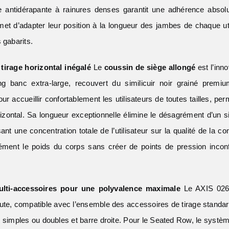
 antidérapante à rainures denses garantit une adhérence absolue
met d’adapter leur position à la longueur des jambes de chaque util
 gabarits.
tirage horizontal inégalé
Le
coussin de siège allongé
est l’inn
g banc extra-large, recouvert du similicuir noir grainé prem
accueillir confortablement les utilisateurs de toutes tailles, pe
rizontal. Sa longueur exceptionnelle élimine le désagrément d’un s
ant une concentration totale de l’utilisateur sur la qualité de la
mément le poids du corps sans créer de points de pression incon
lti-accessoires pour une polyvalence maximale
Le AXIS 026 
te, compatible avec l’ensemble des accessoires de tirage standard
simples ou doubles et barre droite. Pour le Seated Row, le système 