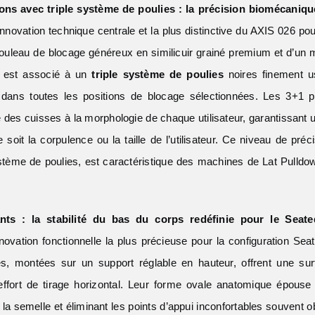
ons avec triple système de poulies : la précision biomécanique
innovation technique centrale et la plus distinctive du AXIS 026 p
ouleau de blocage généreux en similicuir grainé premium et d’un
, est associé à un
triple système de poulies
noires finement us
nt dans toutes les positions de blocage sélectionnées. Les 3+1 
 des cuisses à la morphologie de chaque utilisateur, garantissant 
que soit la corpulence ou la taille de l’utilisateur. Ce niveau de pr
ystème de poulies, est caractéristique des machines de Lat Pulld
ts : la stabilité du bas du corps redéfinie pour le Sea
novation fonctionnelle la plus précieuse pour la configuration 
es, montées sur un support réglable en hauteur, offrent une su
’effort de tirage horizontal. Leur forme ovale anatomique épouse 
la semelle et éliminant les points d’appui inconfortables souvent o