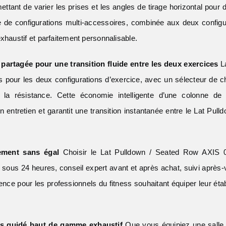
tant de varier les prises et les angles de tirage horizontal pour di
 de configurations multi-accessoires, combinée aux deux configu
xhaustif et parfaitement personnalisable.
partagée pour une transition fluide entre les deux exercices
La
es pour les deux configurations d’exercice, avec un sélecteur de
de la résistance. Cette économie intelligente d’une colonne d
 entretien et garantit une transition instantanée entre le Lat Pu
ement sans égal
Choisir le Lat Pulldown / Seated Row AXIS 0
e sous 24 heures, conseil expert avant et après achat, suivi après
fférence pour les professionnels du fitness souhaitant équiper leur 
os guidé haut de gamme exhaustif
Que vous équipiez une salle