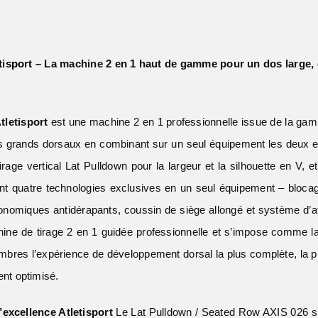
tisport
– La machine 2 en 1 haut de gamme pour un dos large, é
tletisport
est une machine 2 en 1 professionnelle issue de la g
des grands dorsaux en combinant sur un seul équipement les deux e
irage vertical Lat Pulldown pour la largeur et la silhouette en V, 
rant quatre technologies exclusives en un seul équipement – bloca
gonomiques antidérapants, coussin de siège allongé et système d’a
hine de tirage 2 en 1 guidée professionnelle et s’impose comme l
embres l’expérience de développement dorsal la plus complète, la pl
nt optimisé.
excellence Atletisport
Le Lat Pulldown / Seated Row AXIS 026 s