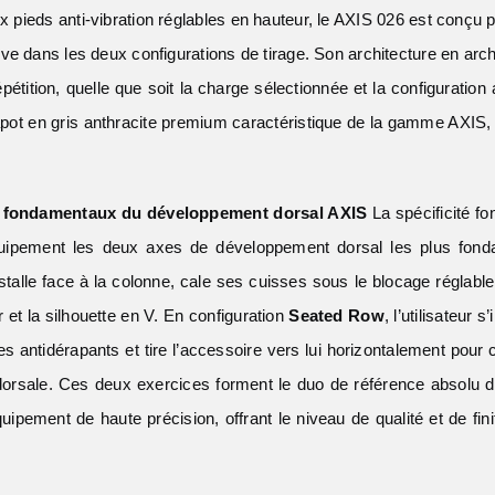
x pieds anti-vibration réglables en hauteur, le AXIS 026 est conçu po
nsive dans les deux configurations de tirage. Son architecture en a
répétition, quelle que soit la charge sélectionnée et la configuratio
apot en gris anthracite premium caractéristique de la gamme AXIS, 
rs fondamentaux du développement dorsal AXIS
La spécificité f
quipement les deux axes de développement dorsal les plus fond
’installe face à la colonne, cale ses cuisses sous le blocage réglabl
 et la silhouette en V. En configuration
Seated Row
, l’utilisateur 
 antidérapants et tire l’accessoire vers lui horizontalement pour 
é dorsale. Ces deux exercices forment le duo de référence absolu 
quipement de haute précision, offrant le niveau de qualité et de 