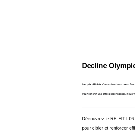
Decline Olympic
En stock
Les prix affichés s’entendent hors taxes. De
Pour obtenir une offre personnalisée, nous v
Découvrez le RE-FIT-L06 d
pour cibler et renforcer e