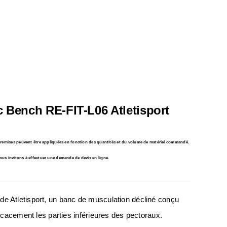
 Bench RE-FIT-L06 Atletisport
s remises peuvent être appliquées en fonction des quantités et du volume de matériel commandé.
ous invitons à effectuer une demande de devis en ligne.
e Atletisport, un banc de musculation décliné conçu
fficacement les parties inférieures des pectoraux.