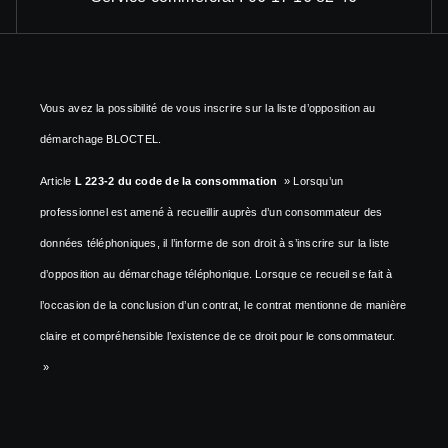
Vous avez la possibilité de vous inscrire sur la liste d’opposition au
démarchage BLOCTEL.
Article
L 223-2 du code de la consommation
» Lorsqu’un
professionnel est amené à recueillir auprès d’un consommateur des
données téléphoniques, il l’informe de son droit à s’inscrire sur la liste
d’opposition au démarchage téléphonique. Lorsque ce recueil se fait à
l’occasion de la conclusion d’un contrat, le contrat mentionne de manière
claire et compréhensible l’existence de ce droit pour le consommateur.
»