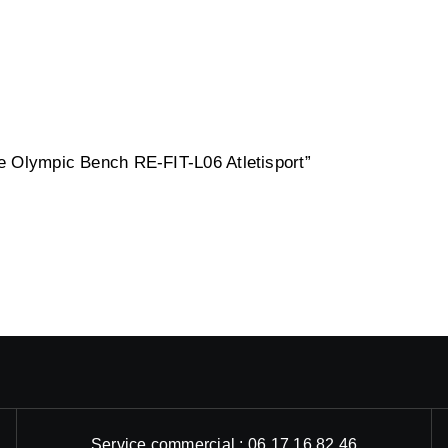
ne Olympic Bench RE-FIT-L06 Atletisport”
Service commercial : 06 17 16 82 46