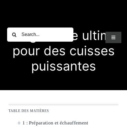
Passer
au
contenu
Programme ultime
Rechercher:
Toggle
Navigat
pour des cuisses
Atletisport
puissantes
Nos produits
Musculation
TABLE DES MATIÈRES
Fit studio-A
1 : Préparation et échauffement