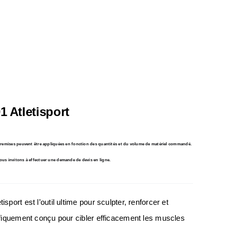
1 Atletisport
s remises peuvent être appliquées en fonction des quantités et du volume de matériel commandé.
ous invitons à effectuer une demande de devis en ligne.
isport est l’outil ultime pour sculpter, renforcer et
cifiquement conçu pour cibler efficacement les muscles