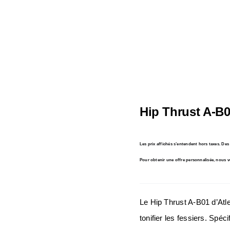
Hip Thrust A-B0
En stock
Les prix affichés s’entendent hors taxes. De
Pour obtenir une offre personnalisée, nous v
Le Hip Thrust A-B01 d’Atlet
tonifier les fessiers. Spé