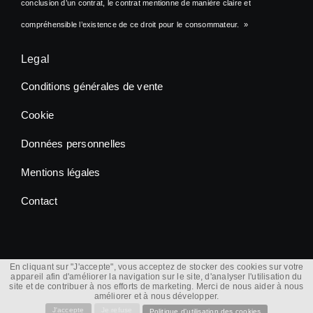
conclusion d’un contrat, le contrat mentionne de manière claire et
compréhensible l’existence de ce droit pour le consommateur. »
Legal
Conditions générales de vente
Cookie
Données personnelles
Mentions légales
Contact
© 2012 - 2026 |
Atletisport.com
| All Rights Reserved
En cliquant sur "J'accepte", vous acceptez de stocker des cookies sur votre
appareil afin d'améliorer la navigation sur le site, d'analyser l'utilisation du
site et de contribuer à nos efforts de marketing. Merci de nous aider à nous
améliorer et à nous développer.
J'accepte
Je refuse
Politique d'utilisation des cookies